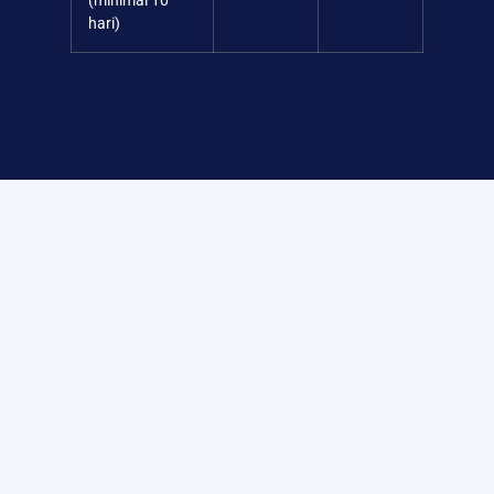
(minimal 10
hari)