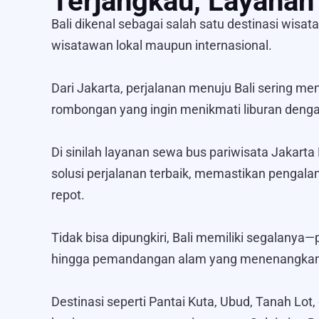
Terjangkau, Layanan
Bali dikenal sebagai salah satu destinasi wisat
wisatawan lokal maupun internasional.
Dari Jakarta, perjalanan menuju Bali sering men
rombongan yang ingin menikmati liburan deng
Di sinilah layanan sewa bus pariwisata Jakarta
solusi perjalanan terbaik, memastikan penga
repot.
Tidak bisa dipungkiri, Bali memiliki segalany
hingga pemandangan alam yang menenangkan
Destinasi seperti Pantai Kuta, Ubud, Tanah Lot