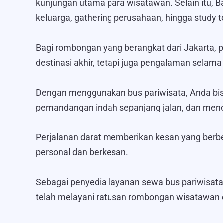
kunjungan utama para wisatawan. Selain itu, Bal
keluarga, gathering perusahaan, hingga study t
Bagi rombongan yang berangkat dari Jakarta, p
destinasi akhir, tetapi juga pengalaman selama 
Dengan menggunakan bus pariwisata, Anda bi
pemandangan indah sepanjang jalan, dan me
Perjalanan darat memberikan kesan yang berbe
personal dan berkesan.
Sebagai penyedia layanan sewa bus pariwisata
telah melayani ratusan rombongan wisatawan da