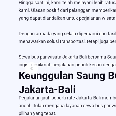
Hingga saat ini, kami telah melayani lebih ra
kami. Ulasan positif dari pelanggan memberika
yang dapat diandalkan untuk perjalanan wisata
Dengan armada yang selalu diperbarui dan fasil
menawarkan solusi transportasi, tetapi juga p
Sewa bus pariwisata Jakarta Bali bersama Saun
ingin menikmati perjalanan penuh kesan deng
Keunggulan Saung B
Jakarta-Bali
Perjalanan jauh seperti rute Jakarta-Bali mem
andal. Itulah mengapa layanan sewa bus pariwi
pilihan yang tepat.