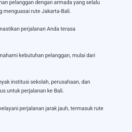
n pelanggan dengan armada yang selalu
ng menguasai rute Jakarta-Bali.
mastikan perjalanan Anda terasa
ahami kebutuhan pelanggan, mulai dari
yak institusi sekolah, perusahaan, dan
 untuk perjalanan ke Bali.
layani perjalanan jarak jauh, termasuk rute